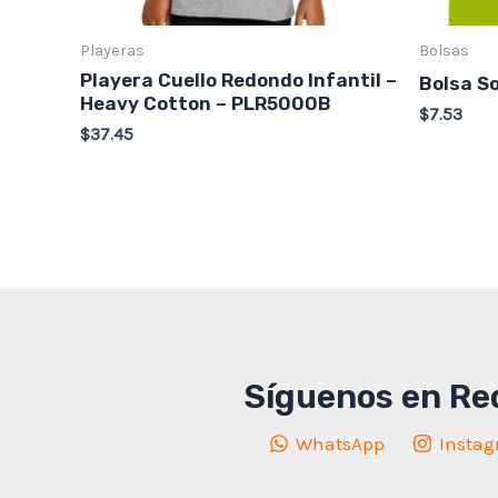
Playeras
Bolsas
Playera Cuello Redondo Infantil –
Bolsa S
Heavy Cotton – PLR5000B
$
7.53
$
37.45
Síguenos en Re
WhatsApp
Insta