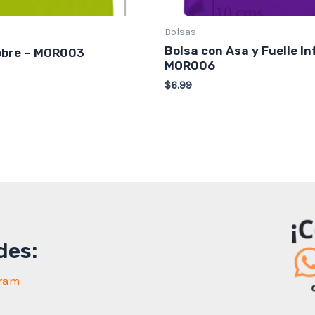
Bolsas
Bolsa con Asa y Fuelle In
obre – MOR003
MOR006
$
6.99
des:
gram