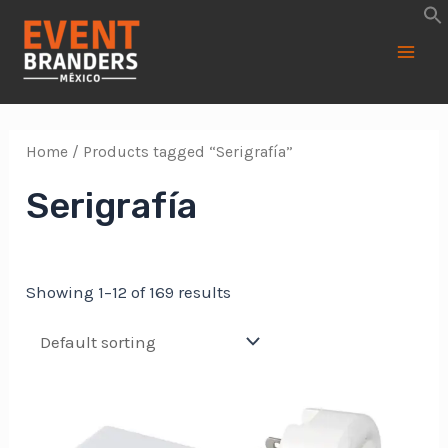
Ir
al
contenido
Main
Men
Home
/ Products tagged “Serigrafía”
Serigrafía
Showing 1–12 of 169 results