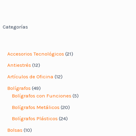
Categorías
2
Accesorios Tecnológicos
21
1
1
Antiestrés
12
p
2
r
1
Artículos de Oficina
12
p
o
2
r
4
Bolígrafos
49
d
p
o
9
5
Bolígrafos con Funciones
5
u
r
d
p
p
c
o
2
Bolígrafos Metálicos
20
u
r
r
t
d
0
c
o
o
2
Bolígrafos Plásticos
24
s
u
p
t
d
d
4
c
r
1
Bolsas
10
s
u
u
p