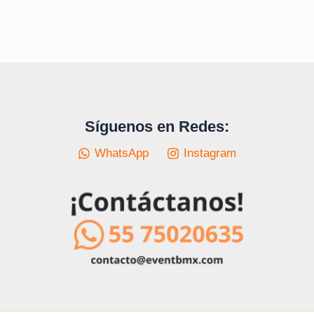
c
c
u
t
t
c
s
s
t
s
Síguenos en Redes:
WhatsApp
Instagram