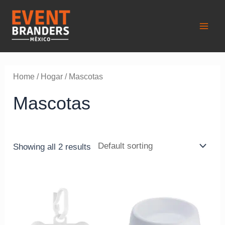
Ir
al
contenido
Main
Men
Home
/
Hogar
/ Mascotas
Mascotas
Showing all 2 results