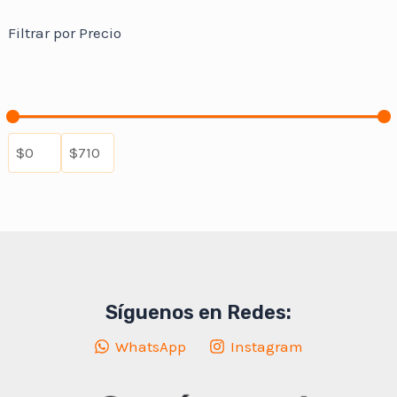
s
d
t
d
o
u
Filtrar por Precio
s
u
d
c
c
u
t
t
c
s
s
t
s
Síguenos en Redes:
WhatsApp
Instagram